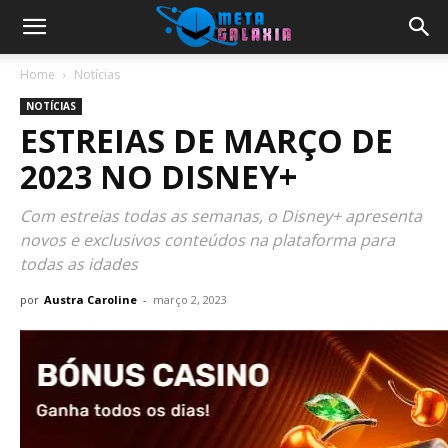
Home
Notícias
NOTÍCIAS
ESTREIAS DE MARÇO DE
2023 NO DISNEY+
Com estreias todas as semanas, o Disney+ apresenta
novos e exclusivos conteúdos na plataforma para
todas as idades
por
Austra Caroline
-
março 2, 2023