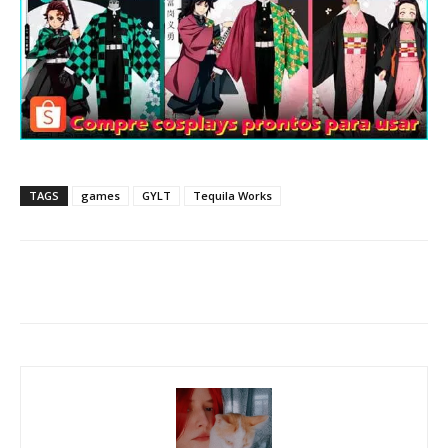
TAGS
games
GYLT
Tequila Works