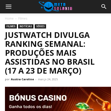
Home
Filmes
FILMES
NOTÍCIAS
SÉRIES
JUSTWATCH DIVULGA
RANKING SEMANAL:
PRODUÇÕES MAIS
ASSISTIDAS NO BRASIL
(17 A 23 DE MARÇO)
por
Austra Caroline
-
março 24, 2025