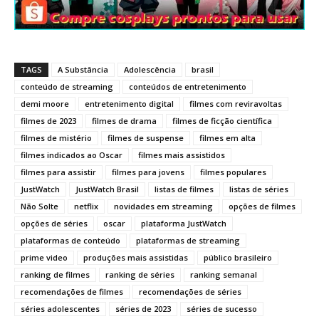
TAGS
A Substância
Adolescência
brasil
conteúdo de streaming
conteúdos de entretenimento
demi moore
entretenimento digital
filmes com reviravoltas
filmes de 2023
filmes de drama
filmes de ficção científica
filmes de mistério
filmes de suspense
filmes em alta
filmes indicados ao Oscar
filmes mais assistidos
filmes para assistir
filmes para jovens
filmes populares
JustWatch
JustWatch Brasil
listas de filmes
listas de séries
Não Solte
netflix
novidades em streaming
opções de filmes
opções de séries
oscar
plataforma JustWatch
plataformas de conteúdo
plataformas de streaming
prime video
produções mais assistidas
público brasileiro
ranking de filmes
ranking de séries
ranking semanal
recomendações de filmes
recomendações de séries
séries adolescentes
séries de 2023
séries de sucesso