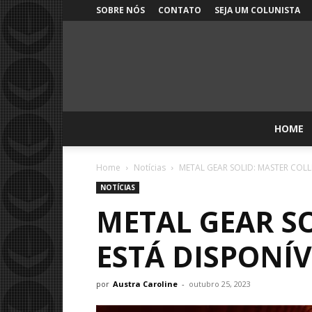
SOBRE NÓS
CONTATO
SEJA UM COLUNISTA
HOME
Home
Notícias
METAL GEAR SOLID: MASTER COLLEC
NOTÍCIAS
METAL GEAR SO
ESTÁ DISPONÍ
por
Austra Caroline
-
outubro 25, 2023