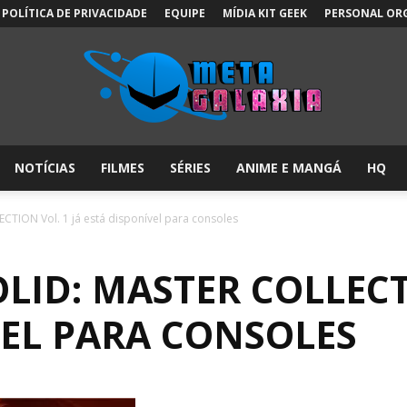
POLÍTICA DE PRIVACIDADE
EQUIPE
MÍDIA KIT GEEK
PERSONAL OR
NOTÍCIAS
FILMES
SÉRIES
ANIME E MANGÁ
HQ
Meta
TION Vol. 1 já está disponível para consoles
LID: MASTER COLLECT
Galáxia:
VEL PARA CONSOLES