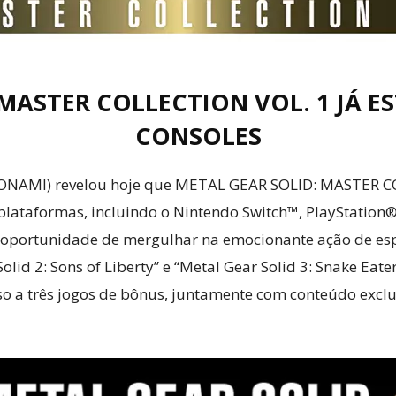
Cultura
MASTER COLLECTION VOL. 1 JÁ E
CONSOLES
 (KONAMI) revelou hoje que METAL GEAR SOLID: MASTER C
Pop!
lataformas, incluindo o Nintendo Switch™, PlayStation®
a oportunidade de mergulhar na emocionante ação de espi
Solid 2: Sons of Liberty” e “Metal Gear Solid 3: Snake Eat
o a três jogos de bônus, juntamente com conteúdo exclusi