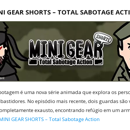
NI GEAR SHORTS – TOTAL SABOTAGE ACT
otagem é uma nova série animada que explora os perso
 bastidores. No episódio mais recente, dois guardas são 
completamente exausto, encontrando refúgio em um armár
MINI GEAR SHORTS – Total Sabotage Action