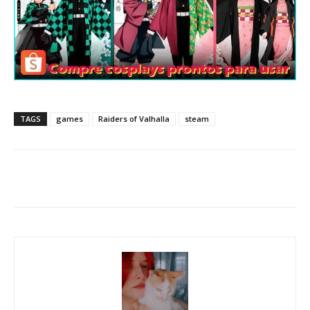
TAGS
games
Raiders of Valhalla
steam