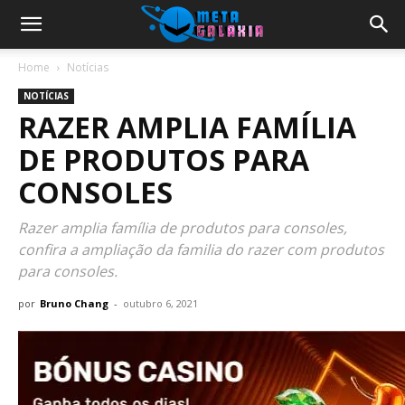
Home
Notícias
NOTÍCIAS
RAZER AMPLIA FAMÍLIA
DE PRODUTOS PARA
CONSOLES
Razer amplia família de produtos para consoles,
confira a ampliação da familia do razer com produtos
para consoles.
por
Bruno Chang
-
outubro 6, 2021