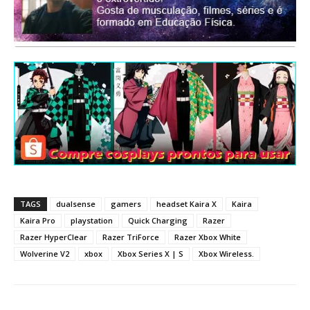
TAGS
dualsense
gamers
headset Kaira X
Kaira
Kaira Pro
playstation
Quick Charging
Razer
Razer HyperClear
Razer TriForce
Razer Xbox White
Wolverine V2
xbox
Xbox Series X | S
Xbox Wireless.