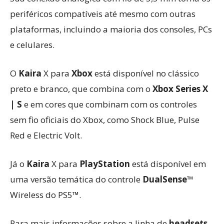
periféricos compatíveis até mesmo com outras
plataformas, incluindo a maioria dos consoles, PCs
e celulares.
O
Kaira
X para
Xbox
está disponível no clássico
preto e branco, que combina com o
Xbox Series X
| S
e em cores que combinam com os controles
sem fio oficiais do Xbox, como Shock Blue, Pulse
Red e Electric Volt.
Já o
Kaira
X para
PlayStation
está disponível em
uma versão temática do controle
DualSense
™
Wireless do PS5™.
Para mais informações sobre a linha de
headsets