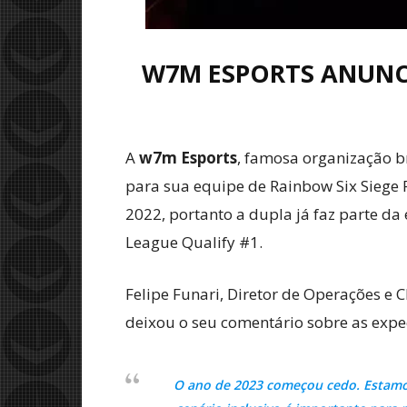
W7M ESPORTS ANUNC
A
w7m Esports
, famosa organização br
para sua equipe de Rainbow Six Siege 
2022, portanto a dupla já faz parte da
League Qualify #1.
Felipe Funari, Diretor de Operações e
deixou o seu comentário sobre as expe
O ano de 2023 começou cedo. Estamos