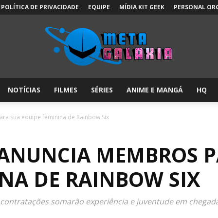
POLÍTICA DE PRIVACIDADE
EQUIPE
MÍDIA KIT GEEK
PERSONAL OR
NOTÍCIAS
FILMES
SÉRIES
ANIME E MANGÁ
HQ
Meta
ra sua equipe feminina de Rainbow Six
ANUNCIA MEMBROS P
Galáxia:
INA DE RAINBOW SIX
p, contratações somarão experiência e juventude em chegad