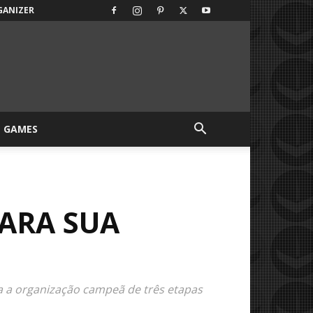
GANIZER
GAMES
ARA SUA
a a organização campeã de três etapas