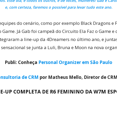
nós. Esse dia, e todos os outros, é de vocês, mulheres! Gab e Ca
e, com certeza, faremos o possível para levar tudo este ano.
quipes do cenário, como por exemplo Black Dragons e F
z o Game. Já Gab foi campeã do Circuito Ela Faz o Game e 
tegraram a line-up da 4Dreamers no último ano, e juntas,
a sensacional se junta a Luli, Bruna e Moon na nova orga
Publi: Conheça
Personal Organizer em São Paulo
nsultoria de CRM
por Matheus Mello, Diretor de CR
NE-UP COMPLETA DE R6 FEMININO DA W7M ES