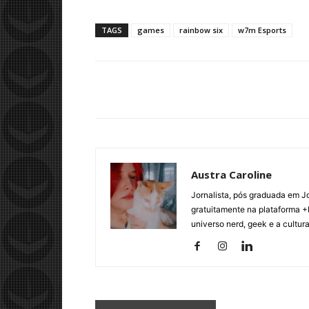
TAGS
games
rainbow six
w7m Esports
Austra Caroline
Jornalista, pós graduada em J
gratuitamente na plataforma +
universo nerd, geek e a cultur