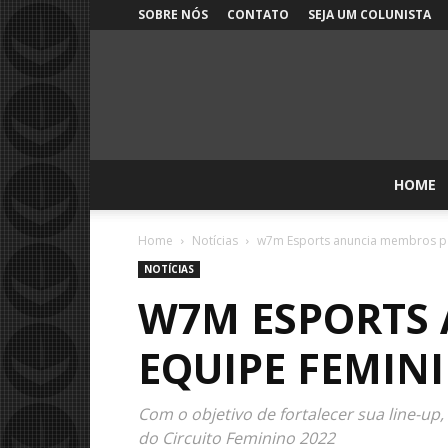
SOBRE NÓS
CONTATO
SEJA UM COLUNISTA
HOME
Home
Notícias
w7m Esports anuncia membros pa
NOTÍCIAS
W7M ESPORTS 
EQUIPE FEMIN
Com o objetivo de fortalecer sua line-u
do Circuito Feminino 2022