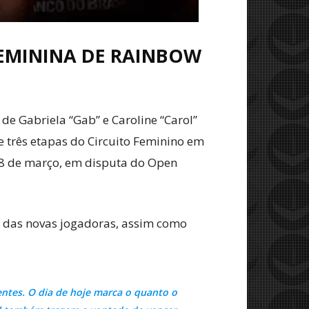
EMININA DE RAINBOW
 de Gabriela “Gab” e Caroline “Carol”
e três etapas do Circuito Feminino em
, 8 de março, em disputa do Open
a das novas jogadoras, assim como
ntes. O dia de hoje marca o quanto o