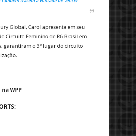
rol também trazem a vontade de vencer
ury Global, Carol apresenta em seu
do Circuito Feminino de R6 Brasil em
 garantiram o 3º lugar do circuito
nização.
M na WPP
PORTS
: