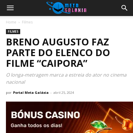
Home
Filmes
FILMES
BRENO AUGUSTO FAZ
PARTE DO ELENCO DO
FILME “CAIPORA”
O longa-metragem marca a estreia do ator no cinema
nacional
por
Portal Meta Galáxia
-
abril 25, 2024