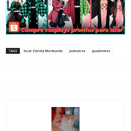
TAGS
Incal: Estrela Moribunda
Jodoverso
quadrinhos