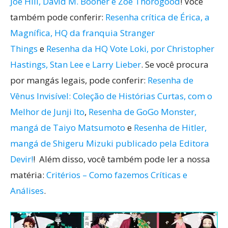
Joe Hill, David M. Booher e Zoe Thorogood
! Você
também pode conferir:
Resenha crítica de Érica, a
Magnífica, HQ da franquia Stranger
Things
e
Resenha da HQ Vote Loki, por Christopher
Hastings, Stan Lee e Larry Lieber
. Se você procura
por mangás legais, pode conferir:
Resenha de
Vênus Invisível: Coleção de Histórias Curtas, com o
Melhor de Junji Ito
,
Resenha de GoGo Monster,
mangá de Taiyo Matsumoto
e
Resenha de Hitler,
mangá de Shigeru Mizuki publicado pela Editora
Devir!
! Além disso, você também pode ler a nossa
matéria:
Critérios – Como fazemos Críticas e
Análises
.