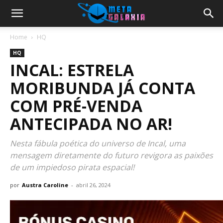
Home
HQ
HQ
INCAL: ESTRELA
MORIBUNDA JÁ CONTA
COM PRÉ-VENDA
ANTECIPADA NO AR!
Nesta fábula poética do universo de Incal, uma
mensagem diretamente do futuro revigora as paixões
de um impiedoso pirata espacial!
por
Austra Caroline
-
abril 26, 2024