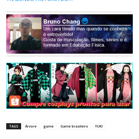
TAGS
Árvore
game
Game brasileiro
YUKI