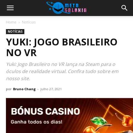
Home
Notícias
NOTÍCIAS
YUKI: JOGO BRASILEIRO
NO VR
Yuki: Jogo Brasileiro no VR lança na Steam para o
óculos de realidade virtual. Confira tudo sobre em
nosso site.
por
Bruno Chang
-
julho 27, 2021