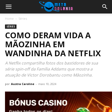
Home
Séries
SÉRIES
COMO DERAM VIDA A
MÃOZINHA EM
WANDINHA DA NETFLIX
A Netflix compartilha fotos dos bastidores de sua
série spin-off da Família Addams que mostra a
atuação de Victor Dorobantu como Mãozinha.
por
Austra Caroline
-
maio 10, 2024