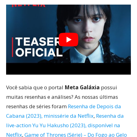
Você sabia que o portal
Meta Galáxia
possui
muitas resenhas e análises? As nossas últimas
resenhas de séries foram
Resenha de Depois da
Cabana (2023), minissérie da Netflix
,
Resenha da
live-action Yu Yu Hakusho (2023), disponível na
Netflix
,
Game of Thrones (Série) – Do Fogo ao Gelo