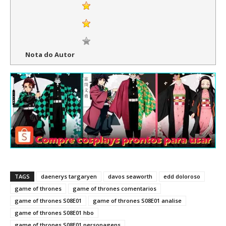
Nota do Autor
TAGS
daenerys targaryen
davos seaworth
edd doloroso
game of thrones
game of thrones comentarios
game of thrones S08E01
game of thrones S08E01 analise
game of thrones S08E01 hbo
game of thrones S08E01 personagens