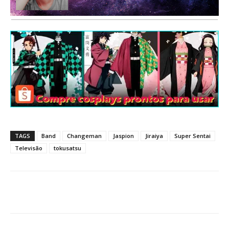
TAGS
Band
Changeman
Jaspion
Jiraiya
Super Sentai
Televisão
tokusatsu