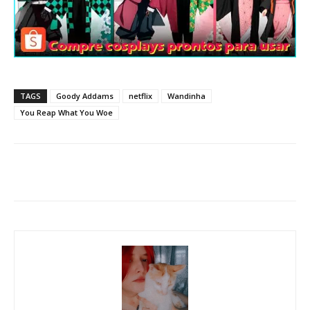
TAGS
Goody Addams
netflix
Wandinha
You Reap What You Woe