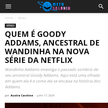
Home
Séries
SÉRIES
QUEM É GOODY
ADDAMS, ANCESTRAL DE
WANDINHA NA NOVA
SÉRIE DA NETFLIX
Wandinha Addams investiga o passado sombrio de
seu ancestral Goody Addams. Aqui está uma olhada
em quem ela é e como ela se encaixa na história dos
Addams.
por
Austra Caroline
-
julho 17, 2024