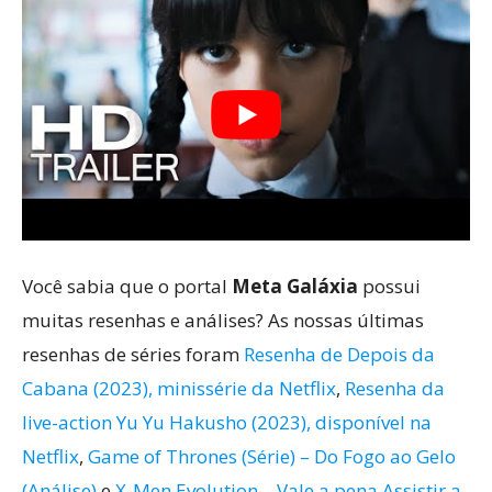
Você sabia que o portal
Meta Galáxia
possui
muitas resenhas e análises? As nossas últimas
resenhas de séries foram
Resenha de Depois da
Cabana (2023), minissérie da Netflix
,
Resenha da
live-action Yu Yu Hakusho (2023), disponível na
Netflix
,
Game of Thrones (Série) – Do Fogo ao Gelo
(Análise)
e
X-Men Evolution – Vale a pena Assistir a