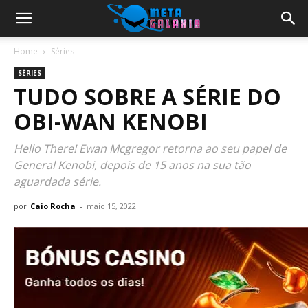
Home
Séries
SÉRIES
TUDO SOBRE A SÉRIE DO
OBI-WAN KENOBI
Hello There! Ewan Mcgregor retorna ao seu papel de
General Kenobi, depois de 15 anos na sua tão
aguardada série.
por
Caio Rocha
-
maio 15, 2022