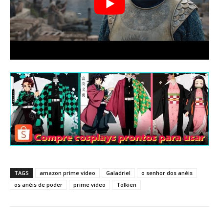
TAGS
amazon prime video
Galadriel
o senhor dos anéis
os anéis de poder
prime video
Tolkien