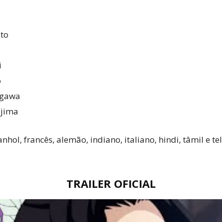
to
i
o
ugawa
jima
panhol, francês, alemão, indiano, italiano, hindi, tâmil e
TRAILER OFICIAL