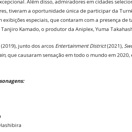
cepcional. Além disso, admiradores em cidades selecio
dres, tiveram a oportunidade única de participar da Tur
m exibições especiais, que contaram com a presença de t
 Tanjiro Kamado, o produtor da Aniplex, Yuma Takahashi
(2019), junto dos arcos
Entertainment District
(2021),
Swo
ain
, que causaram sensação em todo o mundo em 2020, e
rsonagens:
a
Hashibira