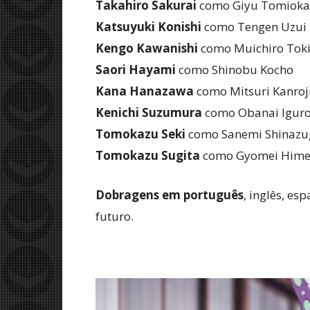
Takahiro Sakurai
como Giyu Tomioka
Katsuyuki Konishi
como Tengen Uzui
Kengo Kawanishi
como Muichiro Toki
Saori Hayami
como Shinobu Kocho
Kana Hanazawa
como Mitsuri Kanroj
Kenichi Suzumura
como Obanai Igur
Tomokazu Seki
como Sanemi Shinaz
Tomokazu Sugita
como Gyomei Hime
Dobragens em português
, inglês, es
futuro.