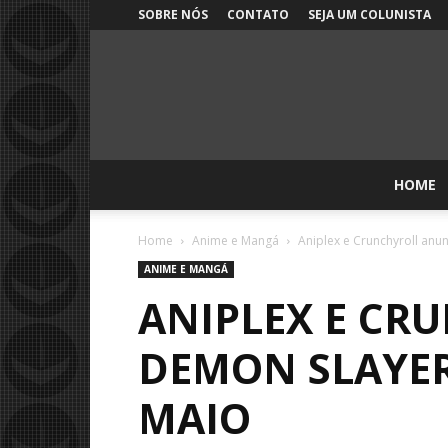
SOBRE NÓS
CONTATO
SEJA UM COLUNISTA
HOME
Home
Anime e Mangá
Aniplex e Crunchyroll anun
ANIME E MANGÁ
ANIPLEX E CR
DEMON SLAYER
MAIO