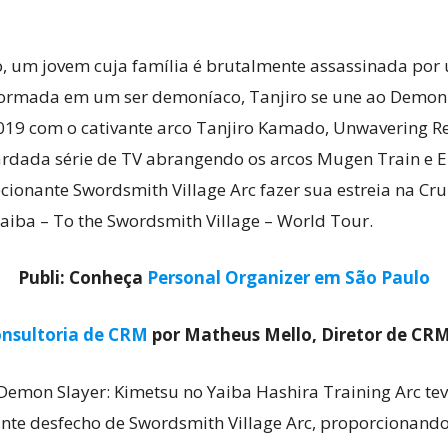
, um jovem cuja família é brutalmente assassinada por
sformada em um ser demoníaco, Tanjiro se une ao Demon 
 2019 com o cativante arco Tanjiro Kamado, Unwavering R
rdada série de TV abrangendo os arcos Mugen Train e Ent
cionante Swordsmith Village Arc fazer sua estreia na Cr
aiba – To the Swordsmith Village – World Tour.
Publi: Conheça
Personal Organizer em São Paulo
nsultoria de CRM
por Matheus Mello, Diretor de CR
 Demon Slayer: Kimetsu no Yaiba Hashira Training Arc te
nte desfecho de Swordsmith Village Arc, proporcionando 