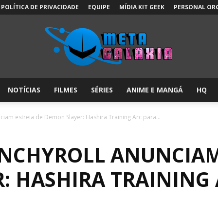
POLÍTICA DE PRIVACIDADE
EQUIPE
MÍDIA KIT GEEK
PERSONAL OR
NOTÍCIAS
FILMES
SÉRIES
ANIME E MANGÁ
HQ
Meta
ciam estreia de Demon Slayer: Hashira Training Arc para...
UNCHYROLL ANUNCIAM
Galáxia:
: HASHIRA TRAINING 