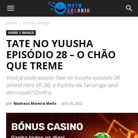
Home
Anime e Mangá
ANIME E MANGÁ
TATE NO YUUSHA
EPISÓDIO 28 – O CHÃO
QUE TREME
Você já pode assistir Tate no Yuusha episódio 28
(shield Hero EP 28), o Espírito da Tartaruga será
derrotado? Confira.
por
Matheus Moreira Mello
-
abril 20, 2022