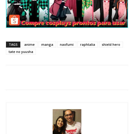
TAGS
anime
manga
naofumi
raphtalia
shield hero
tate no yuusha