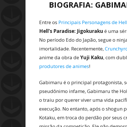
BIOGRAFIA: GABIMA
Entre os
Principais Personagens de Hell
Hell’s Paradise: Jigokuraku
é uma séri
No período Edo do Japão, segue o nin
imortalidade. Recentemente,
Crunchyro
anime da obra de
Yuji Kaku
, com dub
produtores de animes
!
Gabimaru é o principal protagonista, 
pseudônimo infame, Gabimaru the Hollo
o traiu por querer viver uma vida pací
execução. No entanto, após o shogun p
Kotaku, em troca do perdão por seus 
missão da competição. Ele não demorou