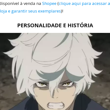
disponível à venda na
Shopee
(
clique aqui para acessar a
 loja e garantir seus exemplares
)!
PERSONALIDADE E HISTÓRIA