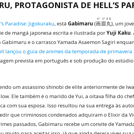
RU, PROTAGONISTA DE HELL’S PA
が
び
まる
’s Paradise: Jigokuraku
, está
Gabimaru
(
画
眉
丸
), um jov
e de mangá japonesa escrita e ilustrada por
Yuji Kaku
.
ja Gabimaru e o carrasco Yamada Asaemon Sagiri enquant
ll lançou o guia de animes da temporada de primavera
lagem prevista em português e sob produção do estúdi
sendo um assassino shinobi de elite anteriormente de Iw
w. Ele também é o marido de Yui, a oitava filha do chef
fica com sua esposa. Isso resultou na sua entrega às aut
edir que criminosos condenados adquiram o Elixir da V
crimes passados, Gabimaru recebe um convite de Yamada
 muito para aceitar isso, já que ainda deseja viver sua