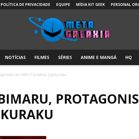
POLÍTICA DE PRIVACIDADE
EQUIPE
MÍDIA KIT GEEK
PERSONAL OR
NOTÍCIAS
FILMES
SÉRIES
ANIME E MANGÁ
HQ
Meta
gonista de Hell’s Paradise: Jigokuraku
ABIMARU, PROTAGONI
Galáxia:
GOKURAKU