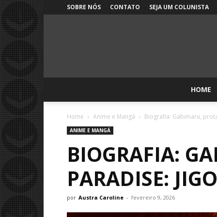
SOBRE NÓS
CONTATO
SEJA UM COLUNISTA
HOME
Home
Anime e Mangá
Biografia: Gabimaru, prota
ANIME E MANGÁ
BIOGRAFIA: G
PARADISE: JI
por
Austra Caroline
-
fevereiro 9, 2026