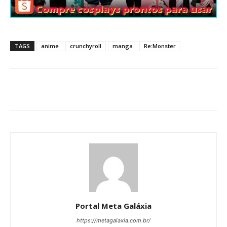
TAGS
anime
crunchyroll
manga
Re:Monster
Portal Meta Galáxia
https://metagalaxia.com.br/