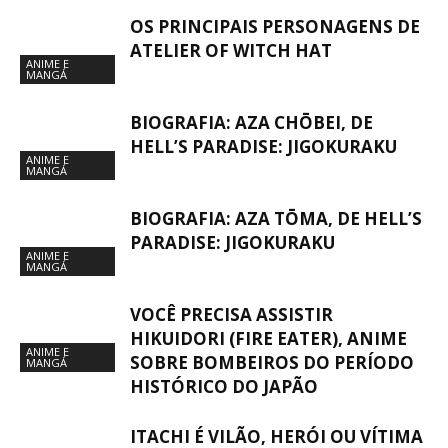
OS PRINCIPAIS PERSONAGENS DE
ATELIER OF WITCH HAT
ANIME E
MANGÁ
BIOGRAFIA: AZA CHŌBEI, DE
HELL’S PARADISE: JIGOKURAKU
ANIME E
MANGÁ
BIOGRAFIA: AZA TŌMA, DE HELL’S
PARADISE: JIGOKURAKU
ANIME E
MANGÁ
VOCÊ PRECISA ASSISTIR
HIKUIDORI (FIRE EATER), ANIME
ANIME E
SOBRE BOMBEIROS DO PERÍODO
MANGÁ
HISTÓRICO DO JAPÃO
ITACHI É VILÃO, HERÓI OU VÍTIMA