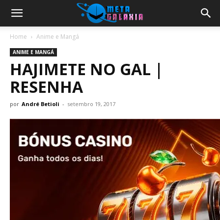
Home
Anime e Mangá
ANIME E MANGÁ
HAJIMETE NO GAL |
RESENHA
por
André Betioli
-
setembro 19, 2017