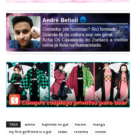
TAGS
anime
hajimete no gal
harem
manga
my first girlfriend is a gal
otaku
resenha
review