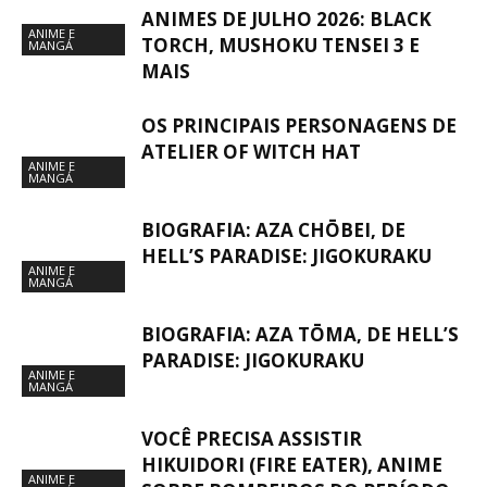
ANIMES DE JULHO 2026: BLACK
ANIME E
TORCH, MUSHOKU TENSEI 3 E
MANGÁ
MAIS
OS PRINCIPAIS PERSONAGENS DE
ATELIER OF WITCH HAT
ANIME E
MANGÁ
BIOGRAFIA: AZA CHŌBEI, DE
HELL’S PARADISE: JIGOKURAKU
ANIME E
MANGÁ
BIOGRAFIA: AZA TŌMA, DE HELL’S
PARADISE: JIGOKURAKU
ANIME E
MANGÁ
VOCÊ PRECISA ASSISTIR
HIKUIDORI (FIRE EATER), ANIME
ANIME E