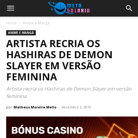
Home
Anime e Mangá
ANIME E MANGÁ
ARTISTA RECRIA OS
HASHIRAS DE DEMON
SLAYER EM VERSÃO
FEMININA
Artista recria os Hashiras de Demon Slayer em versão
feminina
por
Matheus Moreira Mello
-
dezembro 2, 2019