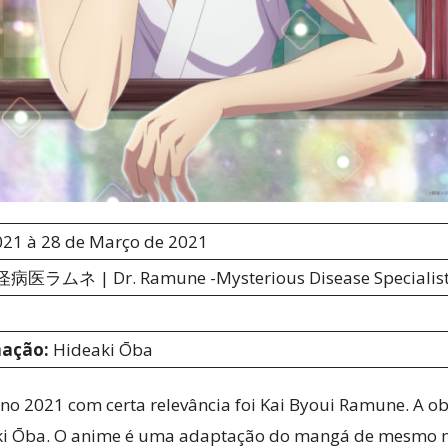
2021 à 28 de Março de 2021
 怪病医ラムネ | Dr. Ramune -Mysterious Disease Specialist
mação:
Hideaki Ōba
o 2021 com certa relevância foi Kai Byoui Ramune. A ob
ki Ōba. O anime é uma adaptação do mangá de mesmo no