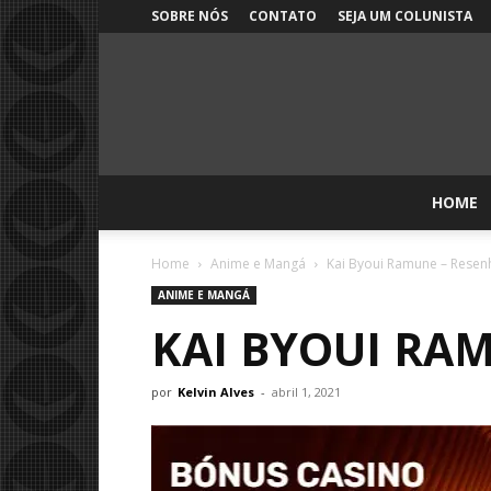
SOBRE NÓS
CONTATO
SEJA UM COLUNISTA
HOME
Home
Anime e Mangá
Kai Byoui Ramune – Resen
ANIME E MANGÁ
KAI BYOUI RA
por
Kelvin Alves
-
abril 1, 2021