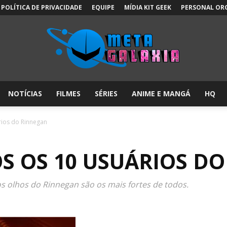
POLÍTICA DE PRIVACIDADE
EQUIPE
MÍDIA KIT GEEK
PERSONAL OR
NOTÍCIAS
FILMES
SÉRIES
ANIME E MANGÁ
HQ
Meta
rios do Rinnegan
S OS 10 USUÁRIOS D
Galáxia:
 olhos do Rinnegan são os mais fortes de todos.