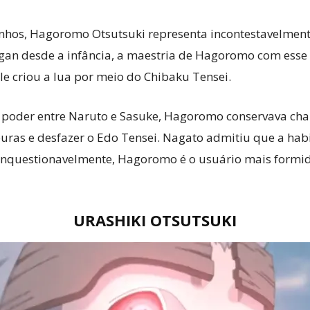
inhos, Hagoromo Otsutsuki representa incontestavelme
egan desde a infância, a maestria de Hagoromo com esse
e criou a lua por meio do Chibaku Tensei.
poder entre Naruto e Sasuke, Hagoromo conservava cha
 puras e desfazer o Edo Tensei. Nagato admitiu que a h
 Inquestionavelmente, Hagoromo é o usuário mais formid
URASHIKI OTSUTSUKI