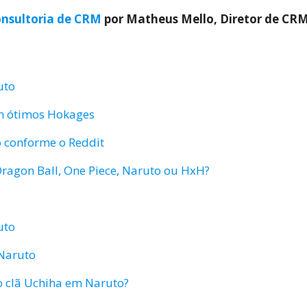
nsultoria de CRM
por Matheus Mello, Diretor de CR
uto
m ótimos Hokages
 conforme o Reddit
Dragon Ball, One Piece, Naruto ou HxH?
uto
 Naruto
o clã Uchiha em Naruto?