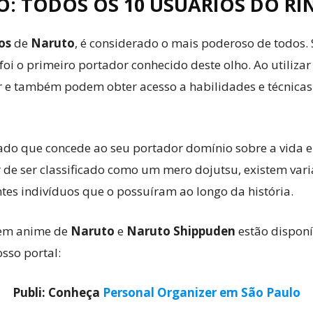
: TODOS OS 10 USUÁRIOS DO R
os
de
Naruto
, é considerado o mais poderoso de todos.
 foi o primeiro portador conhecido deste olho. Ao utiliza
ar e também podem obter acesso a habilidades e técnic
ado que concede ao seu portador domínio sobre a vida 
 de ser classificado como um mero dojutsu, existem vari
es indivíduos que o possuíram ao longo da história.
 em anime de
Naruto
e
Naruto Shippuden
estão disponí
osso portal:
Publi: Conheça
Personal Organizer em São Paulo