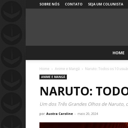
SOBRE NÓS
CONTATO
SEJA UM COLUNISTA
HOME
Home
Anime e Mangá
Naruto: Todos os 10 usuá
ANIME E MANGÁ
NARUTO: TODO
Um dos Três Grandes Olhos de Naruto, os
por
Austra Caroline
-
maio 20, 2024