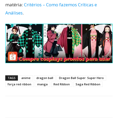
matéria:
Critérios – Como fazemos Críticas e
Análises
.
TAGS
anime
dragon ball
Dragon Ball Super: Super Hero
força red ribbon
manga
Red Ribbon
Saga Red Ribbon