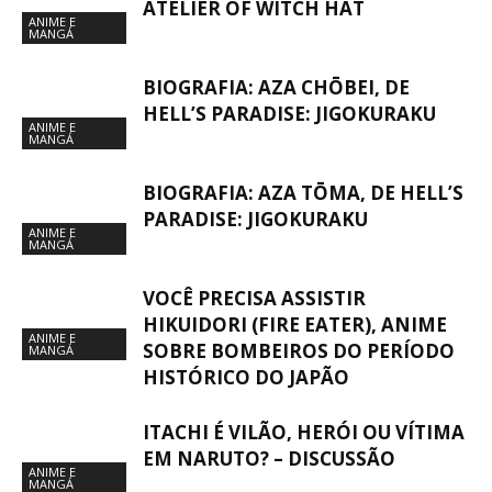
ATELIER OF WITCH HAT
ANIME E
MANGÁ
BIOGRAFIA: AZA CHŌBEI, DE
HELL’S PARADISE: JIGOKURAKU
ANIME E
MANGÁ
BIOGRAFIA: AZA TŌMA, DE HELL’S
PARADISE: JIGOKURAKU
ANIME E
MANGÁ
VOCÊ PRECISA ASSISTIR
HIKUIDORI (FIRE EATER), ANIME
ANIME E
SOBRE BOMBEIROS DO PERÍODO
MANGÁ
HISTÓRICO DO JAPÃO
ITACHI É VILÃO, HERÓI OU VÍTIMA
EM NARUTO? – DISCUSSÃO
ANIME E
MANGÁ