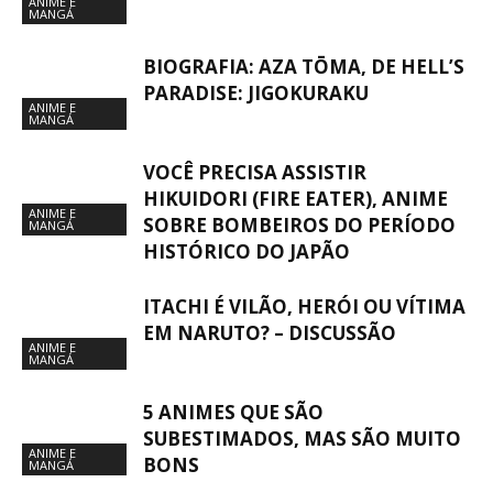
ANIME E
MANGÁ
BIOGRAFIA: AZA TŌMA, DE HELL’S
PARADISE: JIGOKURAKU
ANIME E
MANGÁ
VOCÊ PRECISA ASSISTIR
HIKUIDORI (FIRE EATER), ANIME
ANIME E
SOBRE BOMBEIROS DO PERÍODO
MANGÁ
HISTÓRICO DO JAPÃO
ITACHI É VILÃO, HERÓI OU VÍTIMA
EM NARUTO? – DISCUSSÃO
ANIME E
MANGÁ
5 ANIMES QUE SÃO
SUBESTIMADOS, MAS SÃO MUITO
ANIME E
BONS
MANGÁ