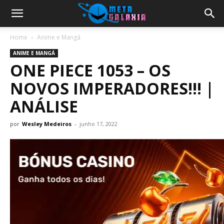
Home
Anime e Mangá
ANIME E MANGÁ
ONE PIECE 1053 – OS
NOVOS IMPERADORES!!! |
ANÁLISE
por
Wesley Medeiros
-
junho 17, 2022