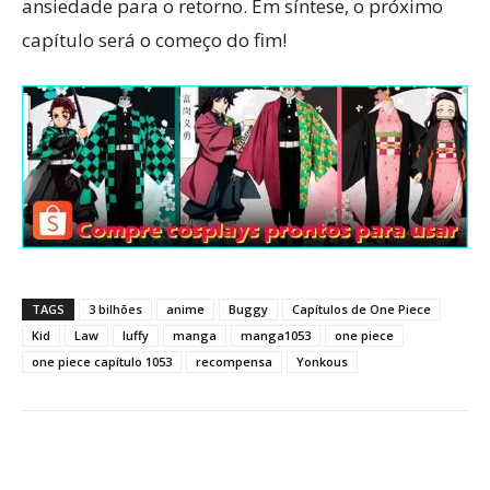
ansiedade para o retorno. Em síntese, o próximo
capítulo será o começo do fim!
TAGS
3 bilhões
anime
Buggy
Capítulos de One Piece
Kid
Law
luffy
manga
manga1053
one piece
one piece capítulo 1053
recompensa
Yonkous