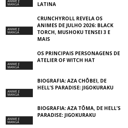
ANIME E
LATINA
MANGÁ
CRUNCHYROLL REVELA OS
ANIMES DE JULHO 2026: BLACK
ANIME E
TORCH, MUSHOKU TENSEI 3 E
MANGÁ
MAIS
OS PRINCIPAIS PERSONAGENS DE
ATELIER OF WITCH HAT
ANIME E
MANGÁ
BIOGRAFIA: AZA CHŌBEI, DE
HELL’S PARADISE: JIGOKURAKU
ANIME E
MANGÁ
BIOGRAFIA: AZA TŌMA, DE HELL’S
PARADISE: JIGOKURAKU
ANIME E
MANGÁ