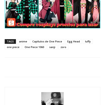
TAGS
anime
Capítulos de One Piece
Egg Head
luffy
one piece
One Piece 1060
sanji
zoro