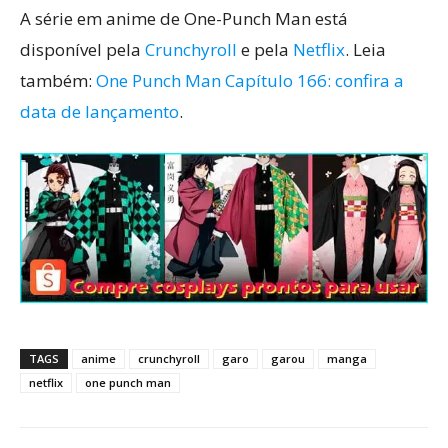
A série em anime de One-Punch Man está
disponível pela
Crunchyroll
e pela
Netflix
. Leia
também:
One Punch Man Capítulo 166: confira a
data de lançamento
.
TAGS
anime
crunchyroll
garo
garou
manga
netflix
one punch man