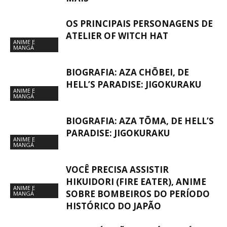
OS PRINCIPAIS PERSONAGENS DE
ATELIER OF WITCH HAT
ANIME E
MANGÁ
BIOGRAFIA: AZA CHŌBEI, DE
HELL’S PARADISE: JIGOKURAKU
ANIME E
MANGÁ
BIOGRAFIA: AZA TŌMA, DE HELL’S
PARADISE: JIGOKURAKU
ANIME E
MANGÁ
VOCÊ PRECISA ASSISTIR
HIKUIDORI (FIRE EATER), ANIME
ANIME E
SOBRE BOMBEIROS DO PERÍODO
MANGÁ
HISTÓRICO DO JAPÃO