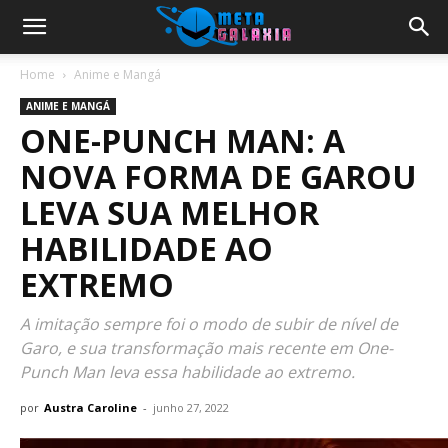
Home
Anime e Mangá
ANIME E MANGÁ
ONE-PUNCH MAN: A
NOVA FORMA DE GAROU
LEVA SUA MELHOR
HABILIDADE AO
EXTREMO
A imitação sempre foi o modo de subir de nível de
Garo, e sua transformação mais recente em One-
Punch Man leva essa habilidade ao extremo.
por
Austra Caroline
-
junho 27, 2022