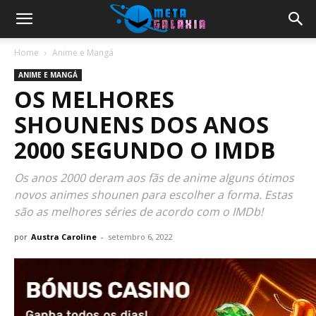
Home
Anime e Mangá
ANIME E MANGÁ
OS MELHORES
SHOUNENS DOS ANOS
2000 SEGUNDO O IMDB
Os anos 2000 deram aos fãs de anime alguns ótimos
novos animes shounen para escolher a forma. Estas
são as melhores séries de acordo com o IMDb!
por
Austra Caroline
-
setembro 6, 2022