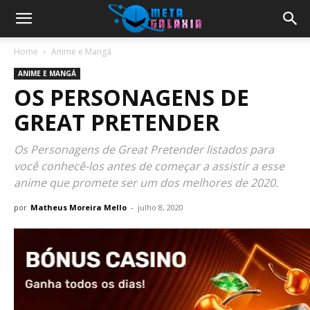
Home
Anime e Mangá
ANIME E MANGÁ
OS PERSONAGENS DE
GREAT PRETENDER
Os Personagens de Great Pretender listados para
você conhecê-los antes de começar a assistir a esse
anime que promete ser um dos melhores de 2020.
por
Matheus Moreira Mello
-
julho 8, 2020