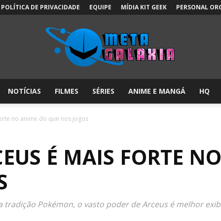
POLÍTICA DE PRIVACIDADE
EQUIPE
MÍDIA KIT GEEK
PERSONAL OR
NOTÍCIAS
FILMES
SÉRIES
ANIME E MANGÁ
HQ
Meta
orte no anime do que nos jogos
EUS É MAIS FORTE N
Galáxia:
S
 tradição Pokémon, o vasto poder de Arceus é melhor exib