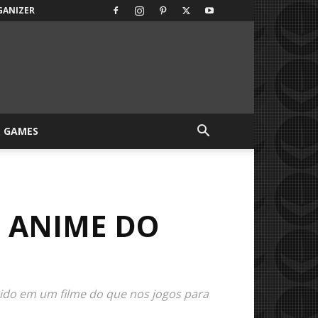
GANIZER
GAMES
O ANIME DO
ido em um filme do que nos jogos para