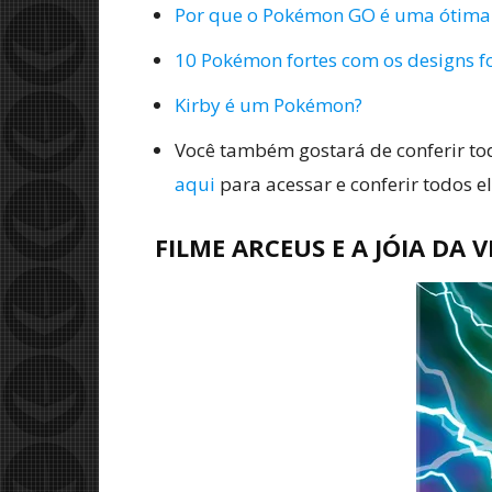
Por que o Pokémon GO é uma ótima 
10 Pokémon fortes com os designs f
Kirby é um Pokémon?
Você também gostará de conferir to
aqui
para acessar e conferir todos el
FILME ARCEUS E A JÓIA D