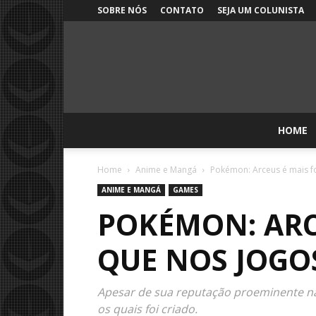
SOBRE NÓS
CONTATO
SEJA UM COLUNISTA
HOME
Home
Anime e Mangá
Pokémon: Arceus é mais f
ANIME E MANGÁ
GAMES
POKÉMON: ARC
QUE NOS JOGO
Apesar de sua reputação proeminente na
os quais foi criado.