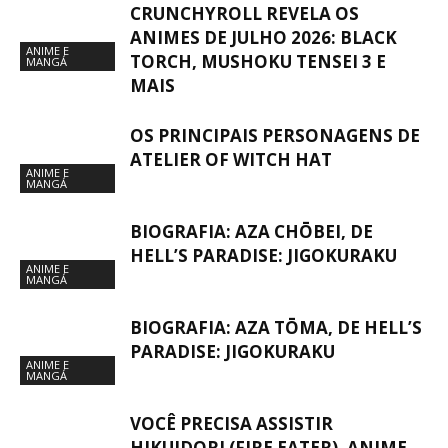
CRUNCHYROLL REVELA OS
ANIMES DE JULHO 2026: BLACK
ANIME E
TORCH, MUSHOKU TENSEI 3 E
MANGÁ
MAIS
OS PRINCIPAIS PERSONAGENS DE
ATELIER OF WITCH HAT
ANIME E
MANGÁ
BIOGRAFIA: AZA CHŌBEI, DE
HELL’S PARADISE: JIGOKURAKU
ANIME E
MANGÁ
BIOGRAFIA: AZA TŌMA, DE HELL’S
PARADISE: JIGOKURAKU
ANIME E
MANGÁ
VOCÊ PRECISA ASSISTIR
HIKUIDORI (FIRE EATER), ANIME