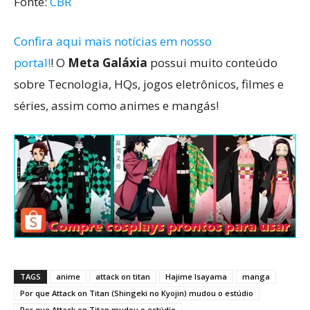
Fonte:
CBR
Confira aqui mais notícias em nosso
portal!
! O
Meta Galáxia
possui muito conteúdo
sobre Tecnologia, HQs, jogos eletrônicos, filmes e
séries, assim como animes e mangás!
TAGS
anime
attack on titan
Hajime Isayama
manga
Por que Attack on Titan (Shingeki no Kyojin) mudou o estúdio
Por que Attack on Titan mudou o estúdio