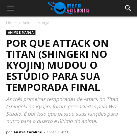
Home
Anime e Mangá
ANIME E MANGÁ
POR QUE ATTACK ON
TITAN (SHINGEKI NO
KYOJIN) MUDOU O
ESTÚDIO PARA SUA
TEMPORADA FINAL
As três primeiras temporadas de Attack on Titan
(Shingeki no Kyojin) foram gerenciadas pelo WIT
Studio. É por isso que passou suas funções para
outro para o quarto e último do anime.
por
Austra Caroline
-
abril 13, 2023