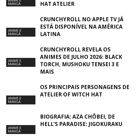
ANIME E
HAT ATELIER
MANGÁ
CRUNCHYROLL NO APPLE TV JÁ
ESTÁ DISPONÍVEL NA AMÉRICA
ANIME E
LATINA
MANGÁ
CRUNCHYROLL REVELA OS
ANIMES DE JULHO 2026: BLACK
ANIME E
TORCH, MUSHOKU TENSEI 3 E
MANGÁ
MAIS
OS PRINCIPAIS PERSONAGENS DE
ATELIER OF WITCH HAT
ANIME E
MANGÁ
BIOGRAFIA: AZA CHŌBEI, DE
HELL’S PARADISE: JIGOKURAKU
ANIME E
MANGÁ