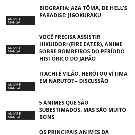
BIOGRAFIA: AZA TŌMA, DE HELL’S
PARADISE: JIGOKURAKU
ANIME E
MANGÁ
VOCÊ PRECISA ASSISTIR
HIKUIDORI (FIRE EATER), ANIME
ANIME E
SOBRE BOMBEIROS DO PERÍODO
MANGÁ
HISTÓRICO DO JAPÃO
ITACHI É VILÃO, HERÓI OU VÍTIMA
EM NARUTO? – DISCUSSÃO
ANIME E
MANGÁ
5 ANIMES QUE SÃO
SUBESTIMADOS, MAS SÃO MUITO
ANIME E
BONS
MANGÁ
OS PRINCIPAIS ANIMES DA