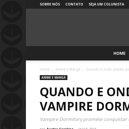
SOBRE NÓS
CONTATO
SEJA UM COLUNISTA
HOME
Home
Anime e Mangá
Quando e onde assistir a
ANIME E MANGÁ
QUANDO E ONDE
VAMPIRE DOR
Vampire Dormitory promete conquistar o
por
Austra Caroline
-
abril 8, 2024