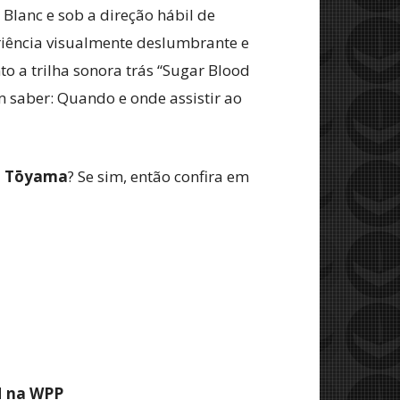
Blanc e sob a direção hábil de
iência visualmente deslumbrante e
 a trilha sonora trás “Sugar Blood
jam saber: Quando e onde assistir ao
 Tōyama
? Se sim, então confira em
M na WPP