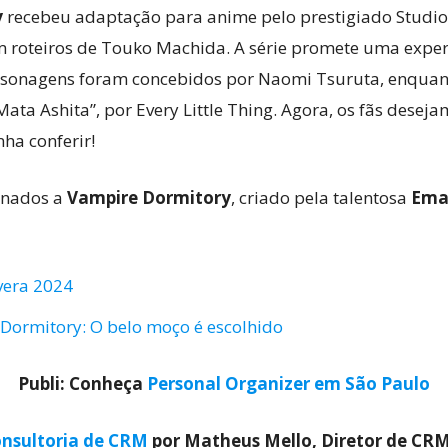
y
recebeu adaptação para anime pelo prestigiado Studio 
roteiros de Touko Machida. A série promete uma exper
ersonagens foram concebidos por Naomi Tsuruta, enquanto
“Mata Ashita”, por Every Little Thing. Agora, os fãs dese
nha conferir!
onados a
Vampire Dormitory
, criado pela talentosa
Ema
vera 2024
Dormitory: O belo moço é escolhido
Publi: Conheça
Personal Organizer em São Paulo
nsultoria de CRM
por Matheus Mello, Diretor de CR