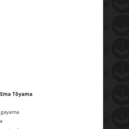
Ema Tōyama
Nagayama
da