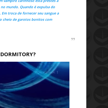
m vampiro carinhoso está prestes a
a no mundo. Quando é expulsa do
. Em troca de fornecer seu sangue a
o cheio de garotos bonitos com
E DORMITORY?