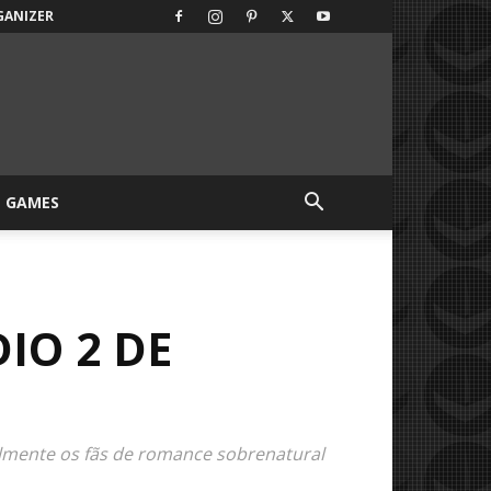
GANIZER
GAMES
IO 2 DE
lmente os fãs de romance sobrenatural