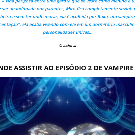
?” A vida perigosa entre uma garota que se veste como menino e u
 e ser abandonada por parentes, Mito fica completamente sozinh
heiro e sem ter onde morar, ela é acolhida por Ruka, um vampiro
imentação”, ela acaba vivendo com ele em um dormitório masculin
personalidades únicas…
Crunchyroll
DE ASSISTIR AO EPISÓDIO 2 DE VAMPIR