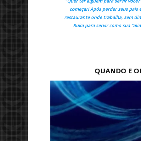
“Quer ter alguém para servir você
começar! Após perder seus pais
restaurante onde trabalha, sem din
Ruka para servir como sua “al
QUANDO E ON