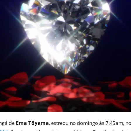
ngá de
Ema Tōyama
, estreou no domingo às 7:45am, no 