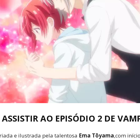
Cultura
Pop!
ASSISTIR AO EPISÓDIO 2 DE VAM
iada e ilustrada pela talentosa
Ema Tōyama
,com iníci