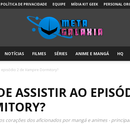
POLÍTICA DE PRIVACIDADE
EQUIPE
MÍDIA KIT GEEK
PERSONAL OR
NOTÍCIAS
FILMES
SÉRIES
ANIME E MANGÁ
HQ
Meta
o episódio 2 de Vampire Dormitory?
 ASSISTIR AO EPISÓD
Galáxia:
MITORY?
s corações dos aficionados por mangá e animes - principa