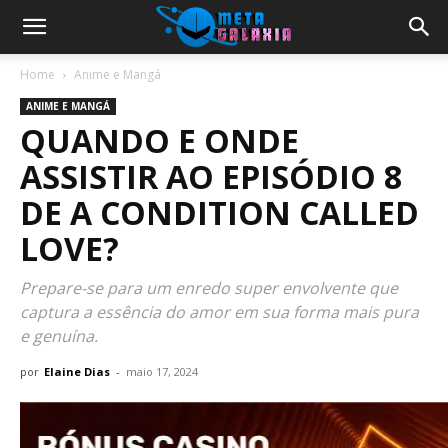
Home
Anime e Mangá
ANIME E MANGÁ
QUANDO E ONDE
ASSISTIR AO EPISÓDIO 8
DE A CONDITION CALLED
LOVE?
Prepare-se para um enredo super envolvente que
captura a essência do amor em sua forma mais pura
e genuína.
por
Elaine Dias
-
maio 17, 2024