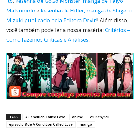
Ito
,
Resenha de GoGo Monster, mangá de Taiyo
Matsumoto
e
Resenha de Hitler, mangá de Shigeru
Mizuki publicado pela Editora Devir!
! Além disso,
você também pode ler a nossa matéria:
Critérios –
Como fazemos Críticas e Análises
.
TAGS
A Condition Called Love
anime
crunchyroll
episódio 8 de A Condition Called Love
manga