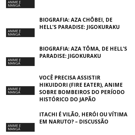
ANIME E
MANGÁ
BIOGRAFIA: AZA CHŌBEI, DE
HELL’S PARADISE: JIGOKURAKU
ANIME E
MANGÁ
BIOGRAFIA: AZA TŌMA, DE HELL’S
PARADISE: JIGOKURAKU
ANIME E
MANGÁ
VOCÊ PRECISA ASSISTIR
HIKUIDORI (FIRE EATER), ANIME
ANIME E
SOBRE BOMBEIROS DO PERÍODO
MANGÁ
HISTÓRICO DO JAPÃO
ITACHI É VILÃO, HERÓI OU VÍTIMA
EM NARUTO? – DISCUSSÃO
ANIME E
MANGÁ