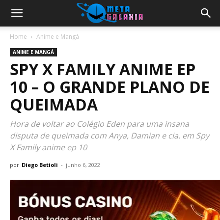
Home
Anime e Mangá
ANIME E MANGÁ
SPY X FAMILY ANIME EP
10 – O GRANDE PLANO DE
QUEIMADA
Hora de voltar ao Colégio Eden para uma insana
disputa de queimada com Anya, Damian e cia. em Spy
X Family anime ep 10
por
Diego Betioli
-
junho 6, 2022