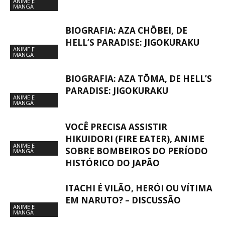
ANIME E
MANGÁ
BIOGRAFIA: AZA CHŌBEI, DE
HELL’S PARADISE: JIGOKURAKU
ANIME E
MANGÁ
BIOGRAFIA: AZA TŌMA, DE HELL’S
PARADISE: JIGOKURAKU
ANIME E
MANGÁ
VOCÊ PRECISA ASSISTIR
HIKUIDORI (FIRE EATER), ANIME
ANIME E
SOBRE BOMBEIROS DO PERÍODO
MANGÁ
HISTÓRICO DO JAPÃO
ITACHI É VILÃO, HERÓI OU VÍTIMA
EM NARUTO? – DISCUSSÃO
ANIME E
MANGÁ