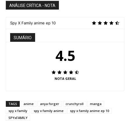
ANÁLISE CRÍTICA - NOTA
Spy X Family anime ep 10
SUMÁRIO
4.5
NOTA GERAL
TAGS
anime
anya forger
crunchyroll
manga
spy x family
spy x family anime
spy x family anime ep 10
SPYxFAMILY