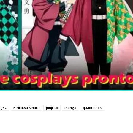
a JBC
Hirikatsu Kihara
junji ito
manga
quadrinhos