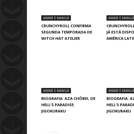
ANIME E MANGÁ
ANIME E MANG
CRUNCHYROLL CONFIRMA
CRUNCHYROLL
SEGUNDA TEMPORADA DE
JÁ ESTÁ DISP
WITCH HAT ATELIER
AMÉRICA LAT
ANIME E MANGÁ
ANIME E MANG
BIOGRAFIA: AZA CHŌBEI, DE
BIOGRAFIA: A
HELL’S PARADISE:
HELL’S PARADI
JIGOKURAKU
JIGOKURAKU