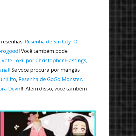
 resenhas:
Resenha de Sin City: O
horogood
! Você também pode
Vote Loki, por Christopher Hastings,
ana!
! Se você procura por mangás
nji Ito
,
Resenha de GoGo Monster,
ra Devir!
! Além disso, você também