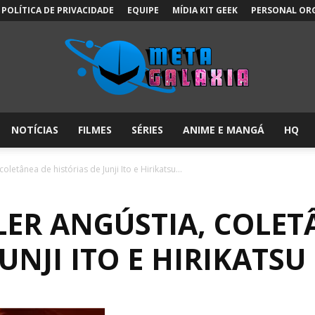
POLÍTICA DE PRIVACIDADE
EQUIPE
MÍDIA KIT GEEK
PERSONAL OR
NOTÍCIAS
FILMES
SÉRIES
ANIME E MANGÁ
HQ
Meta
oletânea de histórias de Junji Ito e Hirikatsu...
LER ANGÚSTIA, COLET
Galáxia:
JUNJI ITO E HIRIKATSU