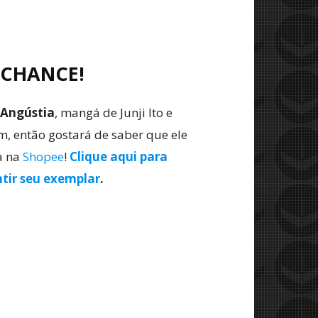
 CHANCE!
Angústia
, mangá de Junji Ito e
im, então gostará de saber que ele
a na
Shopee
!
Clique aqui para
ntir seu exemplar
.