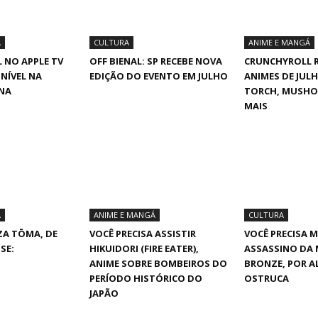
Á
CULTURA
ANIME E MANGÁ
 NO APPLE TV
OFF BIENAL: SP RECEBE NOVA
CRUNCHYROLL R
ONÍVEL NA
EDIÇÃO DO EVENTO EM JULHO
ANIMES DE JULH
INA
TORCH, MUSHOK
MAIS
Á
ANIME E MANGÁ
CULTURA
ZA TŌMA, DE
VOCÊ PRECISA ASSISTIR
VOCÊ PRECISA M
SE:
HIKUIDORI (FIRE EATER),
ASSASSINO DA 
ANIME SOBRE BOMBEIROS DO
BRONZE, POR A
PERÍODO HISTÓRICO DO
OSTRUCA
JAPÃO