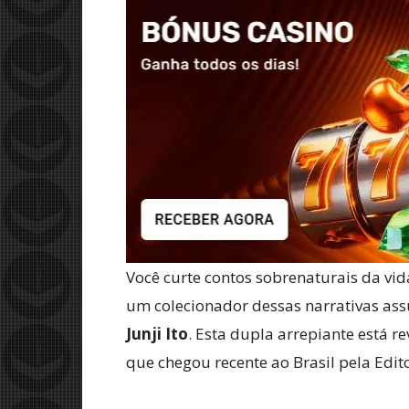
Você curte contos sobrenaturais da vid
um colecionador dessas narrativas assu
Junji Ito
. Esta dupla arrepiante está 
que chegou recente ao Brasil pela Edito