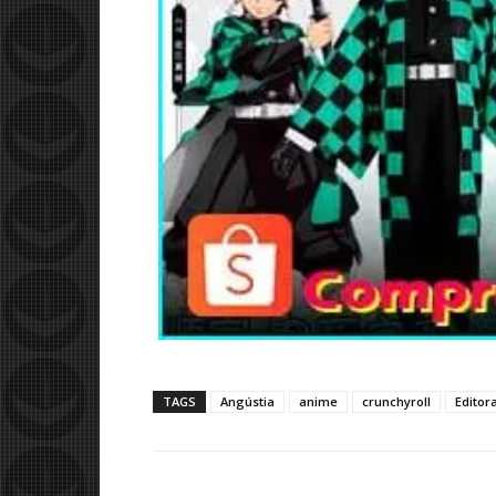
TAGS
Angústia
anime
crunchyroll
Editor