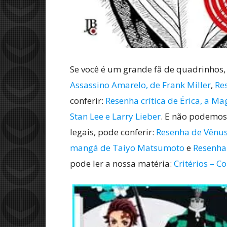
Se você é um grande fã de quadrinhos,
Assassino Amarelo, de Frank Miller
,
Re
conferir:
Resenha crítica de Érica, a Ma
Stan Lee e Larry Lieber
. E não podemos
legais, pode conferir:
Resenha de Vênus 
mangá de Taiyo Matsumoto
e
Resenha 
pode ler a nossa matéria:
Critérios – C