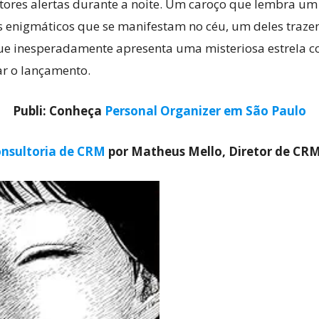
tores alertas durante a noite. Um caroço que lembra u
es enigmáticos que se manifestam no céu, um deles tr
que inesperadamente apresenta uma misteriosa estrela 
Cultura
r o lançamento.
Publi: Conheça
Personal Organizer em São Paulo
nsultoria de CRM
por Matheus Mello, Diretor de CR
Pop!