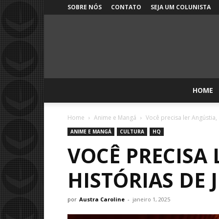
SOBRE NÓS
CONTATO
SEJA UM COLUNISTA
HOME
Home
Anime e Mangá
Você precisa ler Angústia, c
ANIME E MANGÁ
CULTURA
HQ
VOCÊ PRECISA 
HISTÓRIAS DE 
por
Austra Caroline
-
janeiro 1, 2025