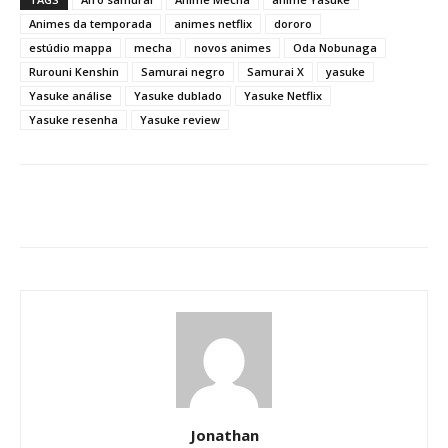
Animes da temporada
animes netflix
dororo
estúdio mappa
mecha
novos animes
Oda Nobunaga
Rurouni Kenshin
Samurai negro
Samurai X
yasuke
Yasuke análise
Yasuke dublado
Yasuke Netflix
Yasuke resenha
Yasuke review
Jonathan