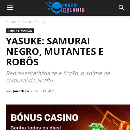
Home
Anime e Mangá
ANIME E MANGÁ
YASUKE: SAMURAI
NEGRO, MUTANTES E
ROBÔS
Representatividade e ficção, o anime de
samurai da Netflix .
por
Jonathan
-
maio 10, 2021