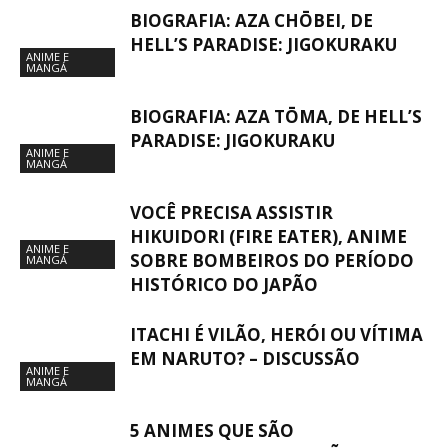
BIOGRAFIA: AZA CHŌBEI, DE
HELL’S PARADISE: JIGOKURAKU
ANIME E
MANGÁ
BIOGRAFIA: AZA TŌMA, DE HELL’S
PARADISE: JIGOKURAKU
ANIME E
MANGÁ
VOCÊ PRECISA ASSISTIR
HIKUIDORI (FIRE EATER), ANIME
ANIME E
SOBRE BOMBEIROS DO PERÍODO
MANGÁ
HISTÓRICO DO JAPÃO
ITACHI É VILÃO, HERÓI OU VÍTIMA
EM NARUTO? – DISCUSSÃO
ANIME E
MANGÁ
5 ANIMES QUE SÃO