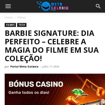
Home
Filmes
FILMES
TECH
BARBIE SIGNATURE: DIA
PERFEITO – CELEBRE A
MAGIA DO FILME EM SUA
COLEÇÃO!
por
Portal Meta Galáxia
-
julho 17, 2024