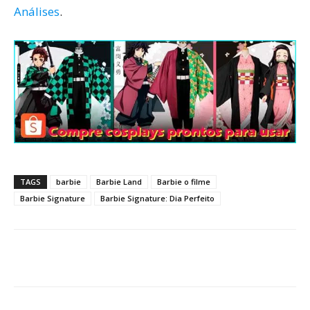
Análises
.
TAGS
barbie
Barbie Land
Barbie o filme
Barbie Signature
Barbie Signature: Dia Perfeito