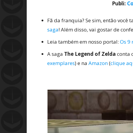
Publi:
Co
Fã da franquia? Se sim, então você 
saga
! Além disso, vai gostar de conf
Leia também em nosso portal:
Os 9 
A saga
The Legend of Zelda
conta 
exemplares
) e na
Amazon
(
clique aq