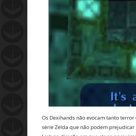
Os Dexihands não evocam tanto terror
série Zelda que não podem prejudicar