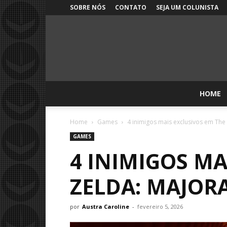
SOBRE NÓS
CONTATO
SEJA UM COLUNISTA
HOME
Home
Games
4 inimigos mais exclusivos em The
GAMES
4 INIMIGOS MA
ZELDA: MAJOR
por
Austra Caroline
-
fevereiro 5, 2026