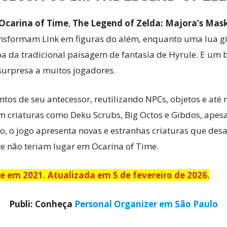
 Ocarina of Time
,
The Legend of Zelda: Majora’s Mas
ransformam Link em figuras do além, enquanto uma lua g
a da tradicional paisagem de fantasia de Hyrule. E um
urpresa a muitos jogadores.
tos de seu antecessor, reutilizando NPCs, objetos e até
em criaturas como Deku Scrubs, Big Octos e Gibdos, ape
o, o jogo apresenta novas e estranhas criaturas que des
e não teriam lugar em Ocarina of Time.
 em 2021. Atualizada em 5 de fevereiro de 2026.
Publi: Conheça
Personal Organizer em São Paulo