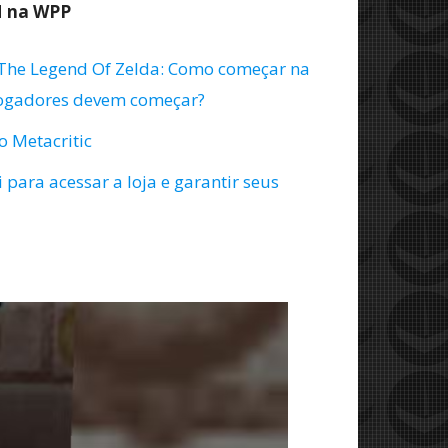
M na WPP
The Legend Of Zelda: Como começar na
 jogadores devem começar?
o Metacritic
 para acessar a loja e garantir seus