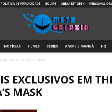
POLÍTICA DE PRIVACIDADE
EQUIPE
MÍDIA KIT GEEK
PERSONAL OR
NOTÍCIAS
FILMES
SÉRIES
ANIME E MANGÁ
HQ
Meta
 Legend of Zelda: Majora’s Mask
IS EXCLUSIVOS EM TH
Galáxia:
A’S MASK