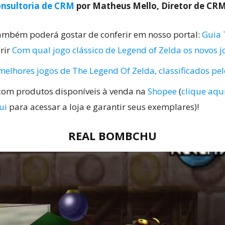
nsultoria de CRM
por Matheus Mello, Diretor de CR
também poderá gostar de conferir em nosso portal:
Guia 
erir
Com qual jogo clássico de Legend of Zelda os novos
melhores jogos de The Legend Of Zelda, classificados pel
com produtos disponíveis à venda na
Shopee
(
clique aqui
ui
para acessar a loja e garantir seus exemplares)!
REAL BOMBCHU