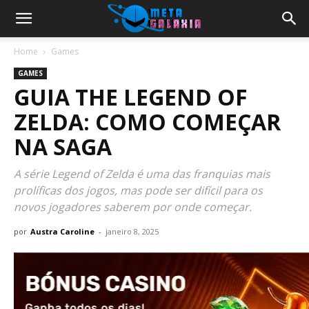
Home
Games
GAMES
GUIA THE LEGEND OF
ZELDA: COMO COMEÇAR
NA SAGA
A série Legend of Zelda é uma das franquias mais
prolíficas dos jogos, mas pode ser difícil para os
novos jogadores saberem por onde começar.
por
Austra Caroline
-
janeiro 8, 2025