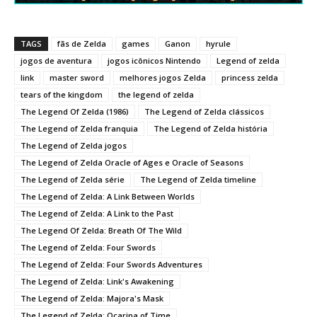
TAGS
fãs de Zelda
games
Ganon
hyrule
jogos de aventura
jogos icônicos Nintendo
Legend of zelda
link
master sword
melhores jogos Zelda
princess zelda
tears of the kingdom
the legend of zelda
The Legend Of Zelda (1986)
The Legend of Zelda clássicos
The Legend of Zelda franquia
The Legend of Zelda história
The Legend of Zelda jogos
The Legend of Zelda Oracle of Ages e Oracle of Seasons
The Legend of Zelda série
The Legend of Zelda timeline
The Legend of Zelda: A Link Between Worlds
The Legend of Zelda: A Link to the Past
The Legend Of Zelda: Breath Of The Wild
The Legend of Zelda: Four Swords
The Legend of Zelda: Four Swords Adventures
The Legend of Zelda: Link's Awakening
The Legend of Zelda: Majora's Mask
The Legend of Zelda: Ocarina of Time