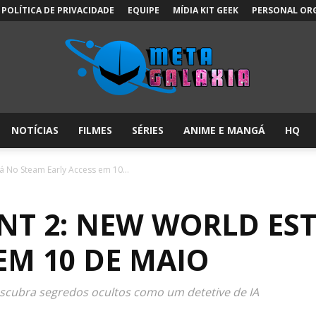
POLÍTICA DE PRIVACIDADE
EQUIPE
MÍDIA KIT GEEK
PERSONAL OR
NOTÍCIAS
FILMES
SÉRIES
ANIME E MANGÁ
HQ
Meta
 No Steam Early Access em 10...
T 2: NEW WORLD ES
Galáxia:
EM 10 DE MAIO
escubra segredos ocultos como um detetive de IA