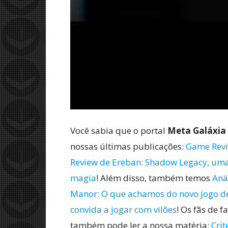
Você sabia que o portal
Meta Galáxia
nossas últimas publicações:
Game Revi
Review de Ereban: Shadow Legacy, uma a
magia
! Além disso, também temos
Aná
Manor: O que achamos do novo jogo de
convida a jogar com vilões
! Os fãs de 
também pode ler a nossa matéria:
Crit