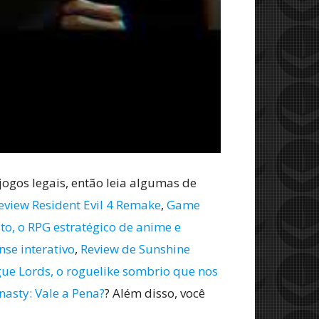
jogos legais, então leia algumas de
eview Resident Evil 4 Remake
,
Game
to, o RPG estratégico de anime e
nse interativo
,
Review de Sunshine
gue Lords, o roguelike sombrio que nos
nasty: Vale a Pena?
? Além disso, você