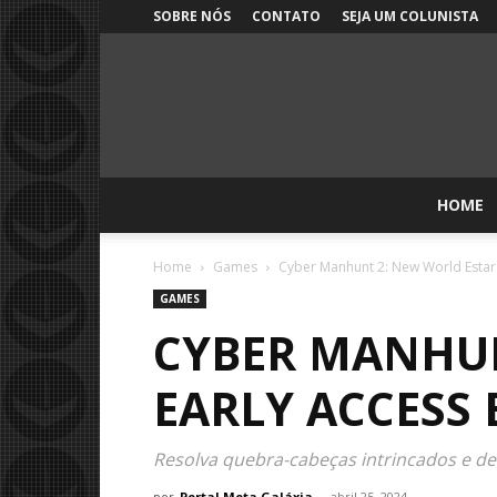
SOBRE NÓS
CONTATO
SEJA UM COLUNISTA
HOME
Home
Games
Cyber Manhunt 2: New World Estará
GAMES
CYBER MANHUN
EARLY ACCESS 
Resolva quebra-cabeças intrincados e d
por
Portal Meta Galáxia
-
abril 25, 2024