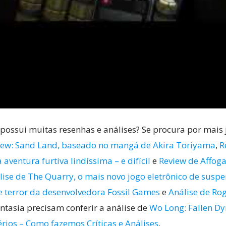
possui muitas resenhas e análises? Se procura por mais 
ew: Sand Land, baseado no mangá de Akira Toriyama
,
R
ventura furtiva lindíssima – e difícil
e
Review de Affoga
lise de The Quarry, o mais novo jogo eletrônico de suspe
 terror da desenvolvedora Fossil Games
e
Análise de Ro
fantasia precisam conferir a análise de
Wo Long: Fallen Dy
érios – Como fazemos Críticas e Análises
.