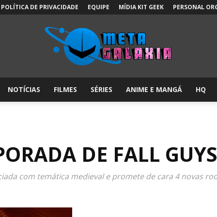
POLÍTICA DE PRIVACIDADE
EQUIPE
MÍDIA KIT GEEK
PERSONAL OR
NOTÍCIAS
FILMES
SÉRIES
ANIME E MANGÁ
HQ
Meta
ORADA DE FALL GUY
Galáxia:
iada com temática medieval e promete de cara 4 novas ro