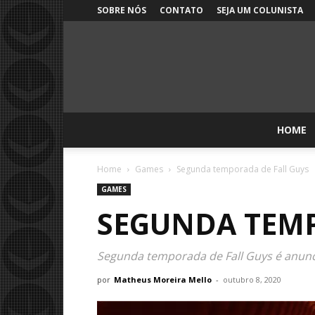
SOBRE NÓS
CONTATO
SEJA UM COLUNISTA
HOME
Home
Games
Segunda temporada de Fall Guys
GAMES
SEGUNDA TEMP
Segunda temporada de Fall Guys é anunc
por
Matheus Moreira Mello
-
outubro 8, 2020