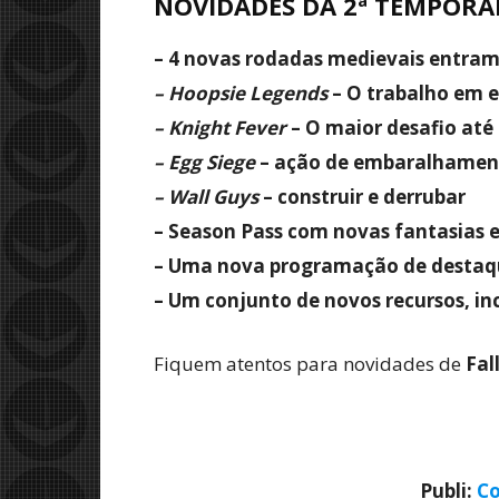
NOVIDADES DA 2ª TEMPORA
– 4 novas rodadas medievais entram 
– Hoopsie Legends
– O trabalho em 
– Knight Fever
– O maior desafio até
– Egg Siege
– ação de embaralhament
– Wall Guys
– construir e derrubar
– Season Pass com novas fantasias 
– Uma nova programação de destaqu
– Um conjunto de novos recursos, in
Fiquem atentos para novidades de
Fal
Publi:
Co