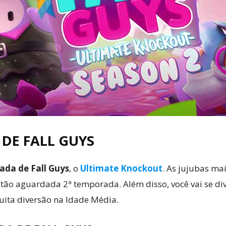
Cultura
Pop!
DE FALL GUYS
da de Fall Guys
, o
Ultimate Knockout
. As jujubas m
o aguardada 2ª temporada. Além disso, você vai se diver
uita diversão na Idade Média.