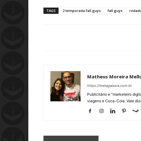
TAGS
2 temporada fall guys
fall guys
rodada
Matheus Moreira Mell
https://metagalaxia.com.br
Publicitário e "marketeiro dig
viagens e Coca-Cola. Vale diz