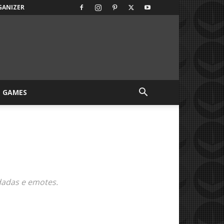
GANIZER
GAMES
S
dadas e emotes.