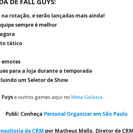
DA DE
FALL GUYS
:
na rotação, e serão lançadas mais ainda!
equipe sempre é melhor
 agora
o tático
e emotes
es para a loja durante a temporada
cluindo um Seletor de Show
l Fuys
e outros games aqui no
Meta Galáxia
.
Publi: Conheça
Personal Organizer em São Paulo
nsultoria de CRM
por Matheus Mello, Diretor de CR