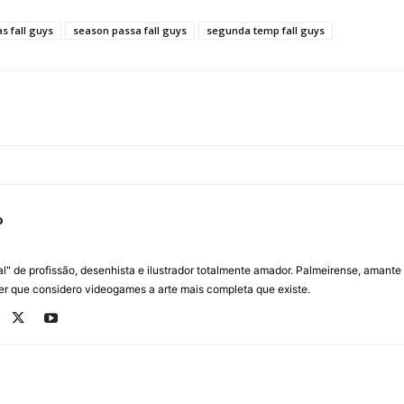
s fall guys
season passa fall guys
segunda temp fall guys
o
ital" de profissão, desenhista e ilustrador totalmente amador. Palmeirense, amant
er que considero videogames a arte mais completa que existe.