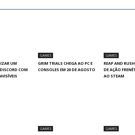
GAMES
GAMES
IZAR UM
GRIM TRIALS CHEGA AO PC E
REAP AND RUSH
 DISCORD COM
CONSOLES EM 20 DE AGOSTO
DE AÇÃO FRENÉ
NVISÍVEIS
AO STEAM
GAMES
GAMES