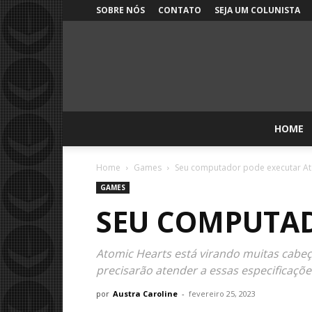
SOBRE NÓS
CONTATO
SEJA UM COLUNISTA
HOME
Home
Games
Seu computador pode executar At
GAMES
SEU COMPUTAD
Atomic Hearts está virando muitas cabeça
precisarão atender a essas especificaçõe
por
Austra Caroline
-
fevereiro 25, 2023