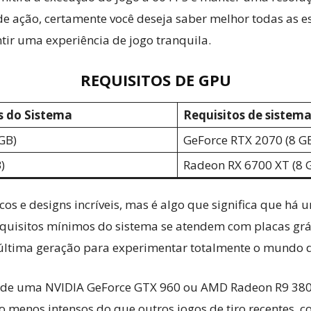
 de ação, certamente você deseja saber melhor todas as
tir uma experiência de jogo tranquila.
REQUISITOS DE GPU
s do Sistema
Requisitos de siste
GB)
GeForce RTX 2070 (8 G
)
Radeon RX 6700 XT (8 
os e designs incríveis, mas é algo que significa que há u
equisitos mínimos do sistema se atendem com placas grá
última geração para experimentar totalmente o mundo d
 de uma NVIDIA GeForce GTX 960 ou AMD Radeon R9 380 
são menos intensos do que outros jogos de tiro recentes,