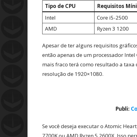
Tipo de CPU
Requisitos Mín
Intel
Core i5-2500
AMD
Ryzen 3 1200
Apesar de ter alguns requisitos gráfic
então apenas de um processador Intel
mais fraco terá como resultado a taxa
resolução de 1920×1080.
Publi:
Co
Se você deseja executar o Atomic Heart
7700K ou AMD Ryzen 5 2600X. Isso per