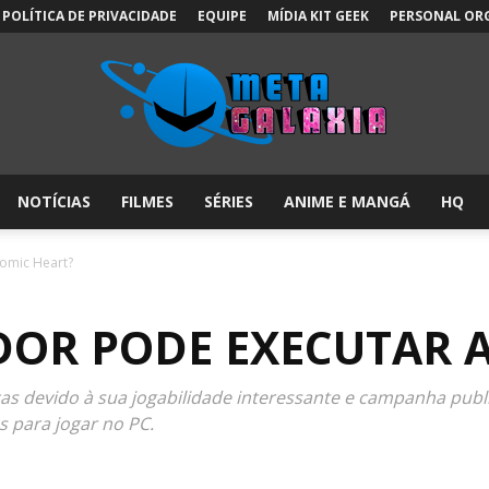
POLÍTICA DE PRIVACIDADE
EQUIPE
MÍDIA KIT GEEK
PERSONAL OR
NOTÍCIAS
FILMES
SÉRIES
ANIME E MANGÁ
HQ
Meta
omic Heart?
OR PODE EXECUTAR 
Galáxia:
s devido à sua jogabilidade interessante e campanha public
s para jogar no PC.