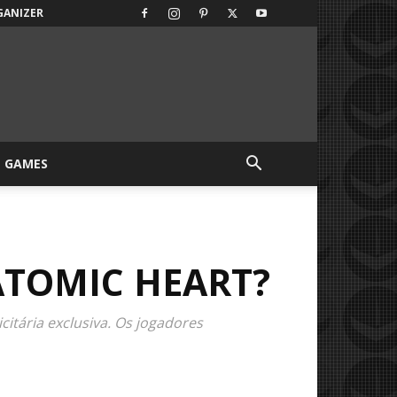
GANIZER
GAMES
ATOMIC HEART?
itária exclusiva. Os jogadores