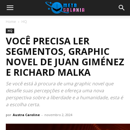
Home
HQ
HQ
VOCÊ PRECISA LER
SEGMENTOS, GRAPHIC
NOVEL DE JUAN GIMÉNEZ
E RICHARD MALKA
Se você está à procura de uma graphic novel que
desafie suas percepções e ofereça uma nova
perspectiva sobre a liberdade e a humanidade, esta é
a escolha certa.
por
Austra Caroline
-
novembro 2, 2024