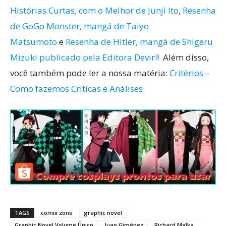
Histórias Curtas, com o Melhor de Junji Ito
,
Resenha
de GoGo Monster, mangá de Taiyo
Matsumoto
e
Resenha de Hitler, mangá de Shigeru
Mizuki publicado pela Editora Devir!
! Além disso,
você também pode ler a nossa matéria:
Critérios –
Como fazemos Críticas e Análises
.
TAGS
comix zone
graphic novel
Graphic Novel Volume Único
Juan Giménez
Richard Malka