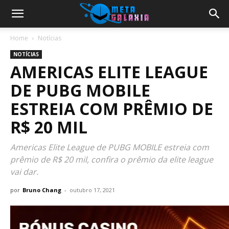
Home
Notícias
NOTÍCIAS
AMERICAS ELITE LEAGUE
DE PUBG MOBILE
ESTREIA COM PRÊMIO DE
R$ 20 MIL
Americas Elite League de PUBG MOBILE estreia com
prêmio de R$ 20 mil, confira o prêmio da elite league
vai dar.
por
Bruno Chang
-
outubro 17, 2021