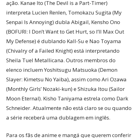
ação. Kanae Ito (The Devil is a Part-Timer)
interpreta Lucien Renlen, Tomokazu Sugita (My
Senpai Is Annoying) dubla Abigail, Kensho Ono
(BOFURI: I Don’t Want to Get Hurt, so I’ll Max Out
My Defense) é dublando Kall-Su e Nao Toyama
(Chivalry of a Failed Knight) está interpretando
Sheila Tuel MetaIlicana. Outros membros do
elenco incluem Yoshitsugu Matsuoka (Demon
Slayer: Kimetsu No Yaiba), assim como Ari Ozawa
(Monthly Girls’ Nozaki-kun) e Shizuka Itou (Sailor
Moon Eternal). Kisho Taniyama estrela como Dark
Schneider. Atualmente não está claro se ou quando
a série receberá uma dublagem em inglês.
Para os fãs de anime e mangá que querem conferir