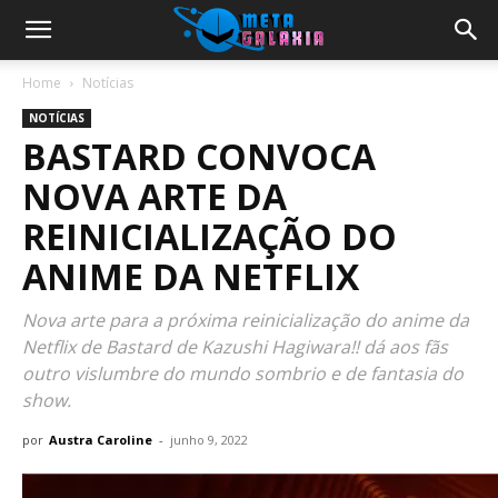
Home
Notícias
NOTÍCIAS
BASTARD CONVOCA
NOVA ARTE DA
REINICIALIZAÇÃO DO
ANIME DA NETFLIX
Nova arte para a próxima reinicialização do anime da
Netflix de Bastard de Kazushi Hagiwara!! dá aos fãs
outro vislumbre do mundo sombrio e de fantasia do
show.
por
Austra Caroline
-
junho 9, 2022