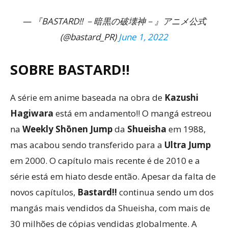
— 『BASTARD!! －暗黒の破壊神－』アニメ公式
(@bastard_PR)
June 1, 2022
SOBRE BASTARD!!
A série em anime baseada na obra de
Kazushi
Hagiwara
está em andamento!! O mangá estreou
na
Weekly Shōnen Jump
da
Shueisha
em 1988,
mas acabou sendo transferido para a
Ultra Jump
em 2000. O capítulo mais recente é de 2010 e a
série está em hiato desde então. Apesar da falta de
novos capítulos,
Bastard!!
continua sendo um dos
mangás mais vendidos da Shueisha, com mais de
30 milhões de cópias vendidas globalmente. A