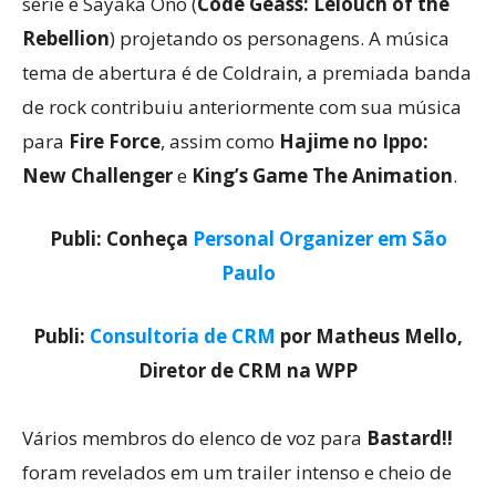
série e Sayaka Ono (
Code Geass: Lelouch of the
Rebellion
) projetando os personagens. A música
tema de abertura é de Coldrain, a premiada banda
de rock contribuiu anteriormente com sua música
para
Fire Force
, assim como
Hajime no Ippo:
New Challenger
e
King’s Game The Animation
.
Publi: Conheça
Personal Organizer em São
Paulo
Publi:
Consultoria de CRM
por Matheus Mello,
Diretor de CRM na WPP
Vários membros do elenco de voz para
Bastard!!
foram revelados em um trailer intenso e cheio de