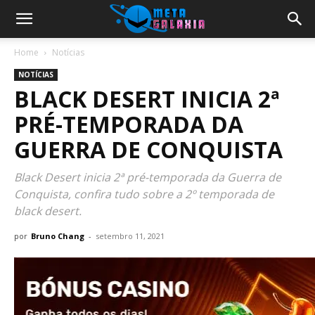
Home
Notícias
NOTÍCIAS
BLACK DESERT INICIA 2ª
PRÉ-TEMPORADA DA
GUERRA DE CONQUISTA
Black Desert inicia 2ª pré-temporada da Guerra de
Conquista, confira tudo sobre a 2º temporada de
black desert.
por
Bruno Chang
-
setembro 11, 2021