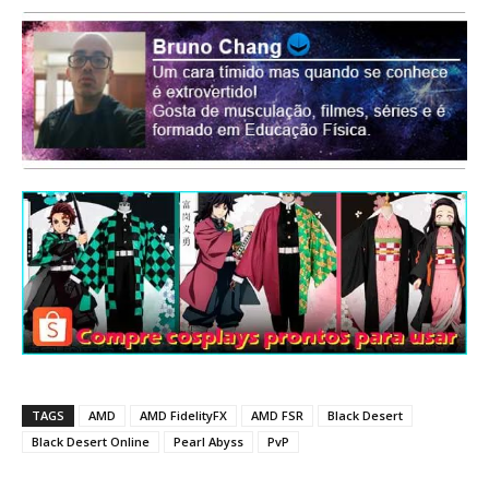
TAGS
AMD
AMD FidelityFX
AMD FSR
Black Desert
Black Desert Online
Pearl Abyss
PvP