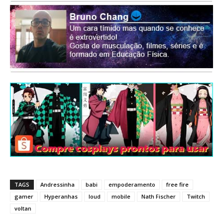
TAGS
Andressinha
babi
empoderamento
free fire
gamer
Hyperanhas
loud
mobile
Nath Fischer
Twitch
voltan