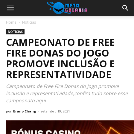
Home
Notícias
NOTÍCIAS
CAMPEONATO DE FREE
FIRE DONAS DO JOGO
PROMOVE INCLUSÃO E
REPRESENTATIVIDADE
Campeonato de Free Fire Donas do Jogo promove
inclusão e representatividade,confira tudo sobre esse
campeonato aqui
por
Bruno Chang
-
setembro 19, 2021